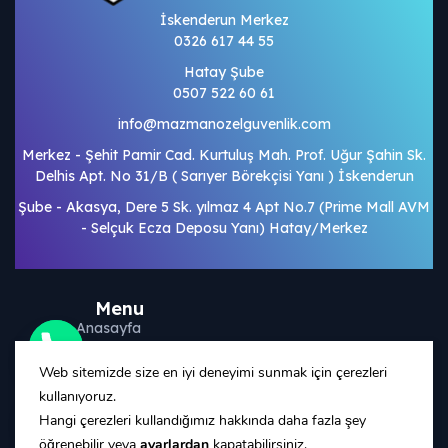
İskenderun Merkez
0326 617 44 55
Hatay Şube
0507 522 60 61
info@mazmanozelguvenlik.com
Merkez - Şehit Pamir Cad. Kurtuluş Mah. Prof. Uğur Şahin Sk.
Delhis Apt. No 31/B ( Sarıyer Börekçisi Yanı ) İskenderun
Şube - Akasya, Dere 5 Sk. yılmaz 4 Apt No.7 (Prime Mall AVM
- Selçuk Ecza Deposu Yanı) Hatay/Merkez
Menu
Anasayfa
Blog
Web sitemizde size en iyi deneyimi sunmak için çerezleri
İletişim
kullanıyoruz.
Hangi çerezleri kullandığımız hakkında daha fazla şey
İş Başvurusu
de chaty
öğrenebilir veya
ayarlardan
kapatabilirsiniz.