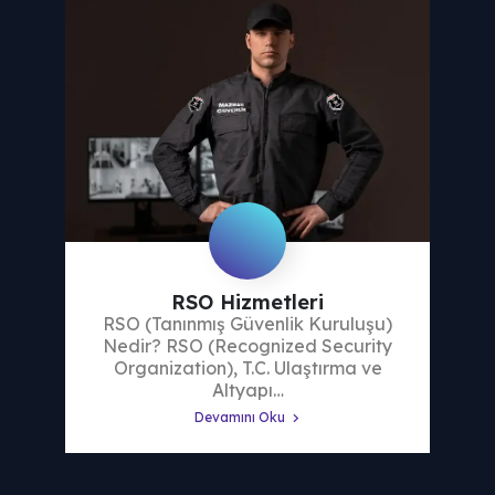
RSO Hizmetleri
RSO (Tanınmış Güvenlik Kuruluşu)
Nedir? RSO (Recognized Security
Organization), T.C. Ulaştırma ve
Altyapı…
Devamını Oku