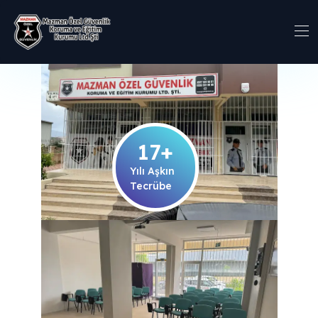
17
+
Yılı Aşkın
Tecrübe