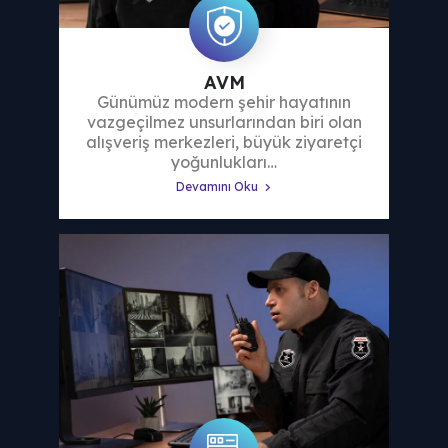
AVM
Günümüz modern şehir hayatının
vazgeçilmez unsurlarından biri olan
alışveriş merkezleri, büyük ziyaretçi
yoğunlukları…
Devamını Oku